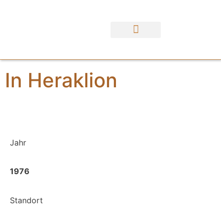
Karlheinz Goedtke​
In Heraklion
Jahr
1976
Standort